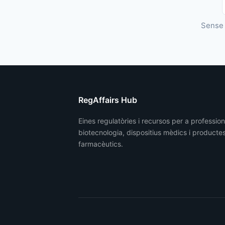
Sense 
RegAffairs Hub
Eines regulatòries i recursos per a professio
biotecnologia, dispositius mèdics i producte
farmacèutics.