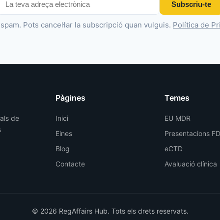
Subscriu-te
spam. Pots cancel·lar la subscripció quan vulguis.
Política de Pr
Pàgines
Temes
nals de
Inici
EU MDR
s
Eines
Presentacions F
Blog
eCTD
Contacte
Avaluació clínica
© 2026 RegAffairs Hub. Tots els drets reservats.