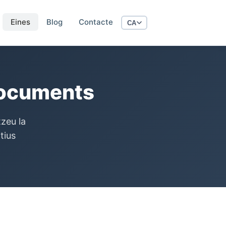
Eines
Blog
Contacte
CA
documents
tzeu la
tius