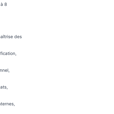
 à 8
aîtrise des
fication,
nnel,
ats,
nternes,