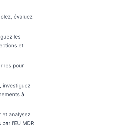
olez, évaluez
guez les
ections et
ernes pour
 investiguez
énements à
 et analysez
s par l’EU MDR