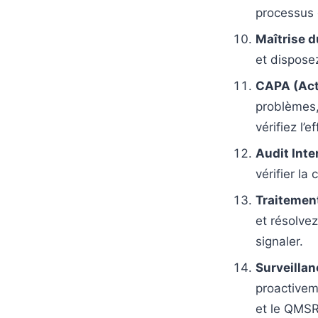
processus e
Maîtrise 
et dispose
CAPA (Acti
problèmes,
vérifiez l’ef
Audit Inte
vérifier la
Traitemen
et résolvez
signaler.
Surveilla
proactivem
et le QMSR