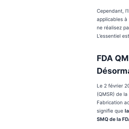
Cependant, l’
applicables à 
ne réalisez p
L’essentiel e
FDA QMS
Désorma
Le 2 février 
(QMSR) de la 
Fabrication a
signifie que
l
SMQ de la F