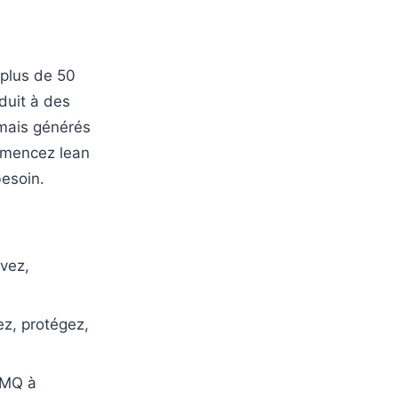
 plus de 50
duit à des
amais générés
ommencez lean
esoin.
vez,
z, protégez,
SMQ à