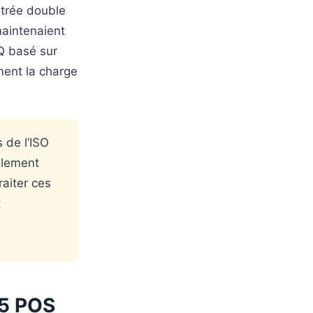
ntrée double
maintenaient
Q basé sur
ment la charge
 de l’ISO
alement
aiter ces
t
15 POS