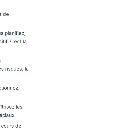
s de
planifiez,
tif. C’est la
ur
es risques, la
tionnez,
risez les
éciaux.
n cours de