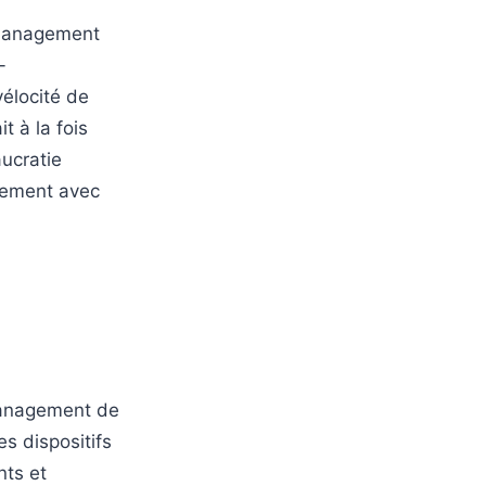
 Management
-
vélocité de
t à la fois
ucratie
gnement avec
management de
es dispositifs
nts et