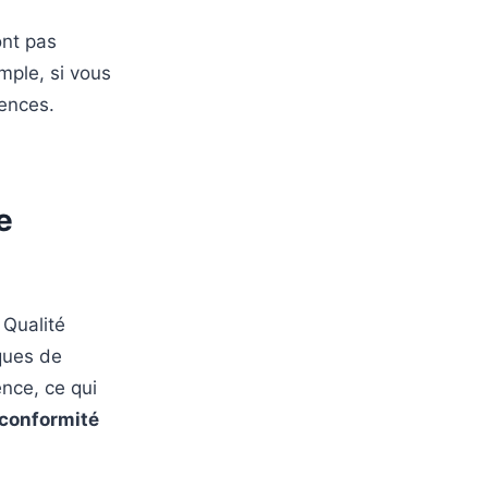
ont pas
emple, si vous
gences.
e
 Qualité
ques de
nce, ce qui
 conformité