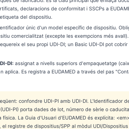
iques de fabricació. És la clau principal que enllaça do
ertificats, declaracions de conformitat i SSCPs a EUDA
'etiqueta del dispositiu.
dentificador únic d'un model específic de dispositiu. Obli
sitiu comercialitzat (excepte les exempcions més avall)
equereix el seu propi UDI-DI; un Basic UDI-DI pot cobrir
DI-DI:
assignat a nivells superiors d'empaquetatge (caix
an aplica. Es registra a EUDAMED a través del pas "Cont
reqüent: confondre UDI-PI amb UDI-DI. L'Identificador d
(UDI-PI) porta dades de lot, número de sèrie o caducita
ta física. La Guia d'Usuari d'EUDAMED és explícita: <em
l registre de dispositius/SPP al mòdul UDI/Dispositius 