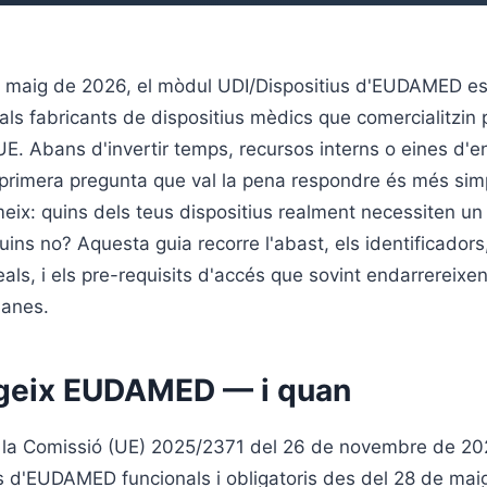
e maig de 2026, el mòdul UDI/Dispositius d'EUDAMED e
 als fabricants de dispositius mèdics que comercialitzin
UE. Abans d'invertir temps, recursos interns o eines d'
primera pregunta que val la pena respondre és més simp
eix: quins dels teus dispositius realment necessiten un
ns no? Aquesta guia recorre l'abast, els identificadors,
ls, i els pre-requisits d'accés que sovint endarrereixen 
manes.
geix EUDAMED — i quan
 la Comissió (UE) 2025/2371 del 26 de novembre de 20
 d'EUDAMED funcionals i obligatoris des del 28 de mai