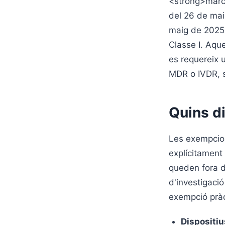
<strong>marca
del 26 de maig
maig de 2025 p
Classe I. Aque
es requereix 
MDR o IVDR, s
Quins d
Les exempcion
explícitament 
queden fora d
d'investigació
exempció pràc
Dispositiu