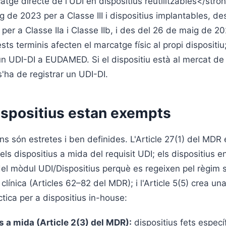
tge directe de l'UDI en dispositius reutilitzables</stro
 de 2023 per a Classe III i dispositius implantables, de
er a Classe IIa i Classe IIb, i des del 26 de maig de 20
sts terminis afecten el marcatge físic al propi dispositiu
un UDI-DI a EUDAMED. Si el dispositiu està al mercat de
'ha de registrar un UDI-DI.
ispositius estan exempts
s són estretes i ben definides. L'Article 27(1) del MDR 
els dispositius a mida del requisit UDI; els dispositius e
el mòdul UDI/Dispositius perquè es regeixen pel règim 
 clínica (Articles 62–82 del MDR); i l'Article 5(5) crea un
tica per a dispositius in-house:
s a mida (Article 2(3) del MDR):
dispositius fets espec