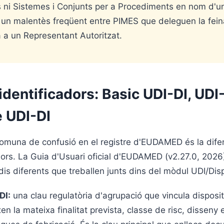
s ni Sistemes i Conjunts per a Procediments en nom d'un
 un malentès freqüent entre PIMES que deleguen la fein
a a un Representant Autoritzat.
 identificadors: Basic UDI-DI, UDI-
 UDI-DI
omuna de confusió en el registre d'EUDAMED és la dife
adors. La Guia d'Usuari oficial d'EUDAMED (v2.27.0, 2026
is diferents que treballen junts dins del mòdul UDI/Disp
DI:
una clau regulatòria d'agrupació que vincula disposi
n la mateixa finalitat prevista, classe de risc, disseny e