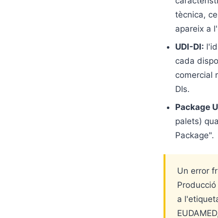
característ
tècnica, c
apareix a l
UDI-DI:
l'i
cada dispo
comercial r
DIs.
Package U
palets) qu
Package".
Un error f
Producció 
a l'etique
EUDAMED, e