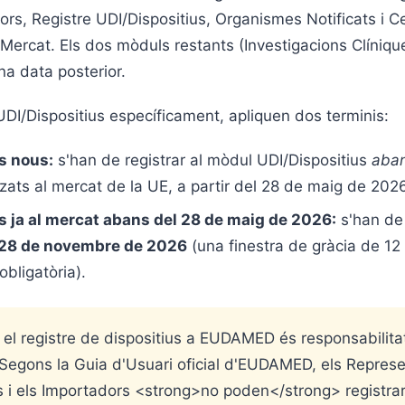
ors, Registre UDI/Dispositius, Organismes Notificats i Cer
 Mercat. Els dos mòduls restants (Investigacions Clínique
na data posterior.
UDI/Dispositius específicament, apliquen dos terminis:
s nous:
s'han de registrar al mòdul UDI/Dispositius
aba
zats al mercat de la UE, a partir del 28 de maig de 2026
s ja al mercat abans del 28 de maig de 2026:
s'han de 
28 de novembre de 2026
(una finestra de gràcia de 1
obligatòria).
 el registre de dispositius a EUDAMED és responsabilita
 Segons la Guia d'Usuari oficial d'EUDAMED, els Repres
s i els Importadors <strong>no poden</strong> registra