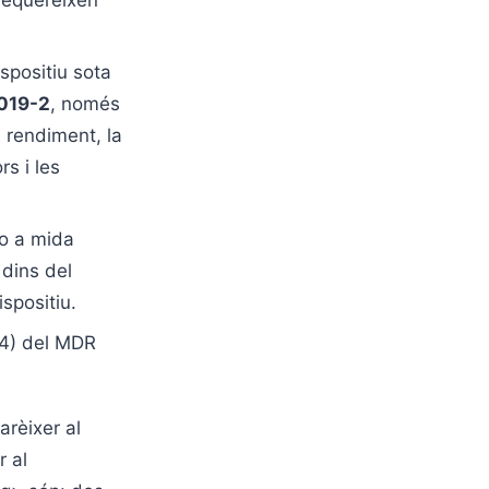
requereixen
spositiu sota
019-2
, només
 rendiment, la
rs i les
o a mida
 dins del
spositiu.
7(4) del MDR
rèixer al
r al