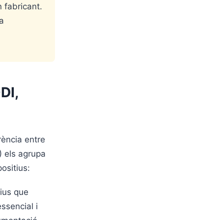
 fabricant.
a
DI,
rència entre
) els agrupa
ositius:
tius que
ssencial i