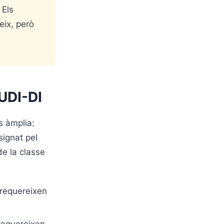
 Els
eix, però
UDI-DI
s àmplia:
signat pel
de la classe
s requereixen