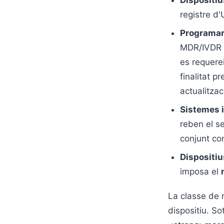
Dispositiu
registre d'
Programar
MDR/IVDR i
es requerei
finalitat p
actualitza
Sistemes i
reben el se
conjunt co
Dispositiu
imposa el
La classe de 
dispositiu. So