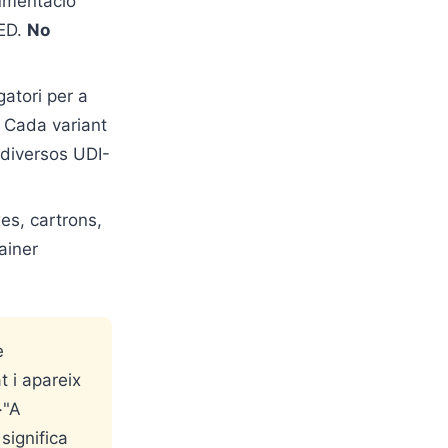
cumentació
MED.
No
gatori per a
. Cada variant
 diversos UDI-
es, cartrons,
ainer
e
t i apareix
>"A
significa