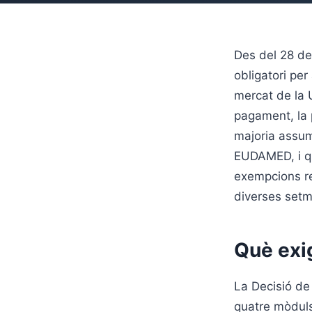
Des del 28 d
obligatori per
mercat de la 
pagament, la 
majoria assum
EUDAMED, i qui
exempcions rea
diverses set
Què exi
La Decisió de
quatre mòduls