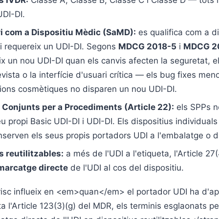
s IVDR:
Classe A, Classe B, Classe C i Classe D — tots 
UDI-DI.
i com a Dispositiu Mèdic (SaMD):
es qualifica com a di
 requereix un UDI-DI. Segons
MDCG 2018-5
i
MDCG 2
x un nou UDI-DI quan els canvis afecten la seguretat, el
revista o la interfície d'usuari crítica — els bug fixes meno
cions cosmètiques no disparen un nou UDI-DI.
 Conjunts per a Procediments (Article 22):
els SPPs n
u propi Basic UDI-DI i UDI-DI. Els dispositius individuals
nserven els seus propis portadors UDI a l'embalatge o di
s reutilitzables:
a més de l'UDI a l'etiqueta, l'Article 2
marcatge directe
de l'UDI al cos del dispositiu.
risc influeix en <em>quan</em> el portador UDI ha d'apa
ta l'Article 123(3)(g) del MDR, els terminis esglaonats pe