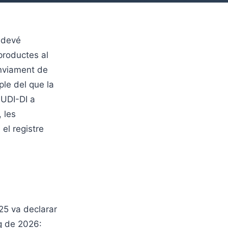
sdevé
 productes al
enviament de
le del que la
 UDI-DI a
 les
el registre
25 va declarar
g de 2026: