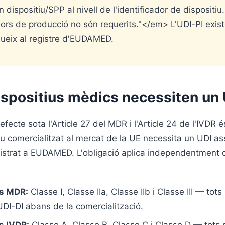
n dispositiu/SPP al nivell de l'identificador de dispositiu.
dors de producció no són requerits."</em> L'UDI-PI exist
dueix al registre d'EUDAMED.
ispositius mèdics necessiten un 
efecte sota l'Article 27 del MDR i l'Article 24 de l'IVDR é
iu comercialitzat al mercat de la UE necessita un UDI as
egistrat a EUDAMED. L'obligació aplica independentment 
us MDR:
Classe I, Classe IIa, Classe IIb i Classe III — tot
UDI-DI abans de la comercialització.