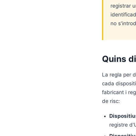
registrar u
identifica
no s'intro
Quins d
La regla per d
cada disposit
fabricant i r
de risc:
Dispositi
registre d'