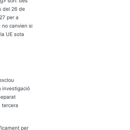
ng> són: des
s del 26 de
27 per a
; no canvien si
 la UE sota
exclou
n investigació
separat
a tercera
íficament per