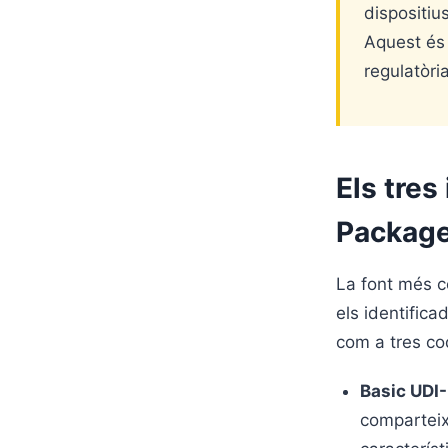
dispositiu
Aquest és
regulatòri
Els tres
Package
La font més c
els identific
com a tres cod
Basic UDI-
comparteixe