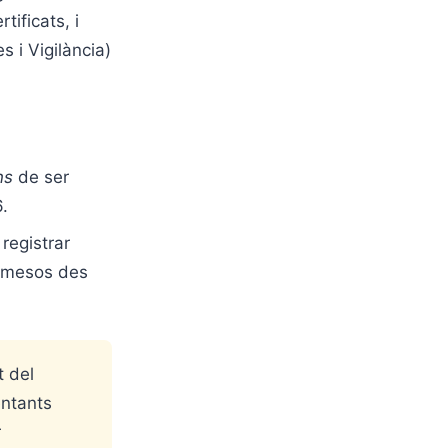
tificats, i
s i Vigilància)
ns
de ser
.
registrar
2 mesos des
t del
entants
r