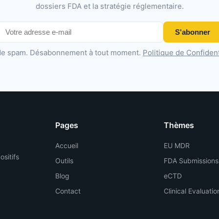
dossiers FDA et la stratégie réglementaire.
S'abonner
de spam. Désabonnement à tout moment.
Politique de Confident
Pages
Thèmes
Accueil
EU MDR
ositifs
Outils
FDA Submissions
Blog
eCTD
Contact
Clinical Evaluatio