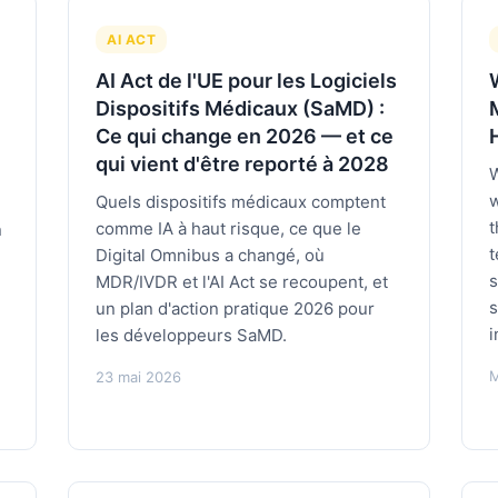
AI ACT
AI Act de l'UE pour les Logiciels
Dispositifs Médicaux (SaMD) :
Ce qui change en 2026 — et ce
qui vient d'être reporté à 2028
W
w
Quels dispositifs médicaux comptent
t
comme IA à haut risque, ce que le
n
t
Digital Omnibus a changé, où
s
MDR/IVDR et l'AI Act se recoupent, et
s
un plan d'action pratique 2026 pour
i
les développeurs SaMD.
M
23 mai 2026