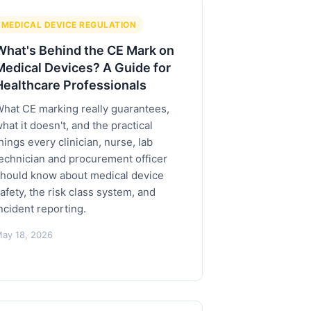
MEDICAL DEVICE REGULATION
What's Behind the CE Mark on
Medical Devices? A Guide for
Healthcare Professionals
hat CE marking really guarantees,
hat it doesn't, and the practical
hings every clinician, nurse, lab
echnician and procurement officer
hould know about medical device
afety, the risk class system, and
ncident reporting.
ay 18, 2026