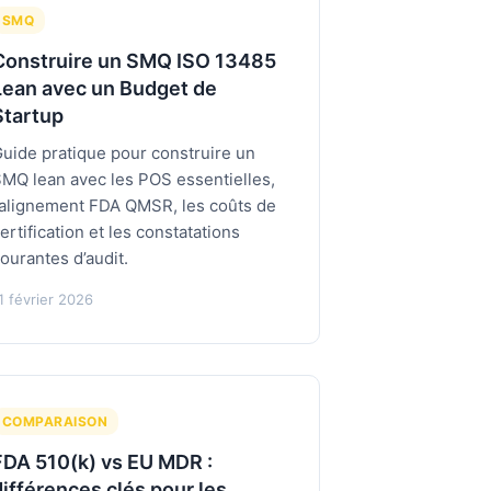
SMQ
Construire un SMQ ISO 13485
Lean avec un Budget de
Startup
uide pratique pour construire un
MQ lean avec les POS essentielles,
’alignement FDA QMSR, les coûts de
ertification et les constatations
ourantes d’audit.
1 février 2026
COMPARAISON
FDA 510(k) vs EU MDR :
différences clés pour les