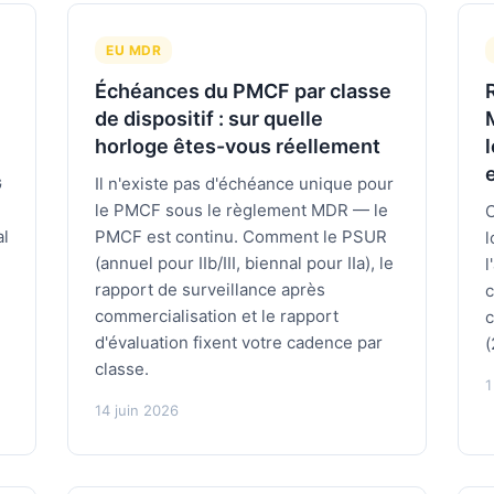
EU MDR
Échéances du PMCF par classe
de dispositif : sur quelle
M
horloge êtes-vous réellement
G
Il n'existe pas d'échéance unique pour
le PMCF sous le règlement MDR — le
C
al
PMCF est continu. Comment le PSUR
l
(annuel pour IIb/III, biennal pour IIa), le
l
rapport de surveillance après
c
commercialisation et le rapport
c
d'évaluation fixent votre cadence par
(
classe.
1
14 juin 2026