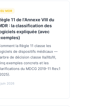
EU MDR
Règle 11 de l'Annexe VIII du
DR : la classification des
logiciels expliquée (avec
exemples)
omment la Règle 11 classe les
ogiciels de dispositifs médicaux —
'arbre de décision classe IIa/IIb/III,
inq exemples concrets et les
larifications du MDCG 2019-11 Rev.1
2025).
 juin 2026