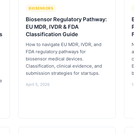
BIOSENSORS
Biosensor Regulatory Pathway:
EU MDR, IVDR & FDA
s
Classification Guide
How to navigate EU MDR, IVDR, and
N
FDA regulatory pathways for
a
biosensor medical devices.
c
Classification, clinical evidence, and
E
submission strategies for startups.
b
se
April 5, 2026
1