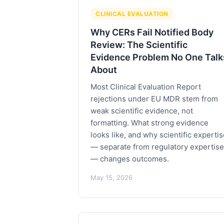
CLINICAL EVALUATION
Why CERs Fail Notified Body
Review: The Scientific
Evidence Problem No One Talk
About
Most Clinical Evaluation Report
rejections under EU MDR stem from
weak scientific evidence, not
formatting. What strong evidence
looks like, and why scientific experti
— separate from regulatory expertise
— changes outcomes.
May 15, 2026