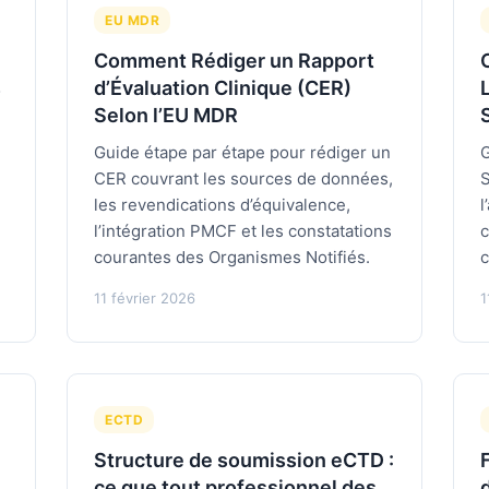
EU MDR
Comment Rédiger un Rapport
s
d’Évaluation Clinique (CER)
Selon l’EU MDR
Guide étape par étape pour rédiger un
G
CER couvrant les sources de données,
S
les revendications d’équivalence,
l
l’intégration PMCF et les constatations
c
courantes des Organismes Notifiés.
c
11 février 2026
1
ECTD
Structure de soumission eCTD :
ce que tout professionnel des